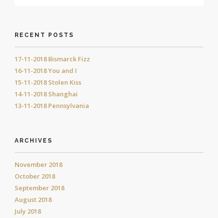
RECENT POSTS
17-11-2018 Bismarck Fizz
16-11-2018 You and I
15-11-2018 Stolen Kiss
14-11-2018 Shanghai
13-11-2018 Pennsylvania
ARCHIVES
November 2018
October 2018
September 2018
August 2018
July 2018