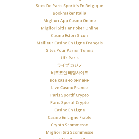
Sites De Paris Sportifs En Belgique
Bookmaker Italia
Migliori App Casino Online
Migliori Siti Per Poker Online
Casino Esteri Sicuri
Meilleur Casino En Ligne Français
Sites Pour Parier Tennis
Ufc Paris
ライブ カジノ
비트코인 베팅사이트
все казино онлайн
Live Casino France
Paris Sportif Crypto
Paris Sportif Crypto
Casino En Ligne
Casino En Ligne Fiable
Crypto Scommesse
Migliori Siti Scommesse