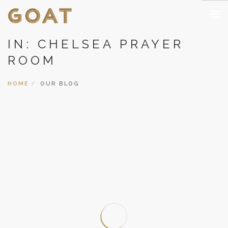
IN: CHELSEA PRAYER
HOME
ROOM
PUBLIC CLASSES
PRIVATE CLASSES
HOME
OUR BLOG
CORPORATE CLASSES
THEMES, INGREDIENTS, EQUIPMENT
GALLERY
COCKTAIL 365 BLOG
NOUVEAUX CASINOS EN LIGNE
CASINO NON AAMS SICURI
CASINO EN LIGNE FRANCE
CASINO ONLINE NON AAMS
MIGLIORI CASINO ONLINE