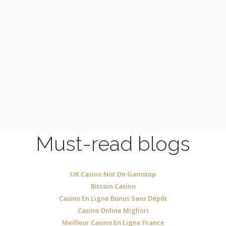
Must-read blogs
UK Casino Not On Gamstop
Bitcoin Casino
Casino En Ligne Bonus Sans Dépôt
Casino Online Migliori
Meilleur Casino En Ligne France