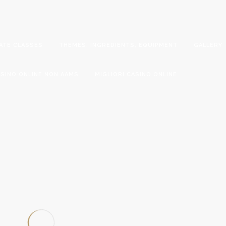
ATE CLASSES
THEMES, INGREDIENTS, EQUIPMENT
GALLERY
SINO ONLINE NON AAMS
MIGLIORI CASINO ONLINE