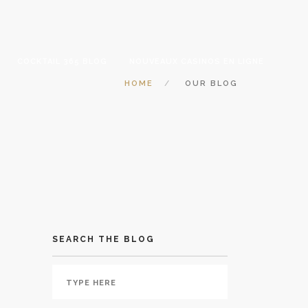
COCKTAIL 365 BLOG
NOUVEAUX CASINOS EN LIGNE
HOME
OUR BLOG
SEARCH THE BLOG