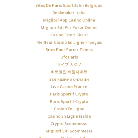
Sites De Paris Sportifs En Belgique
Bookmaker Italia
Migliori App Casino Online
Migliori Siti Per Poker Online
Casino Esteri Sicuri
Meilleur Casino En Ligne Français
Sites Pour Parier Tennis
Ufc Paris
ライブ カジノ
비트코인 베팅사이트
все казино онлайн
Live Casino France
Paris Sportif Crypto
Paris Sportif Crypto
Casino En Ligne
Casino En Ligne Fiable
Crypto Scommesse
Migliori Siti Scommesse