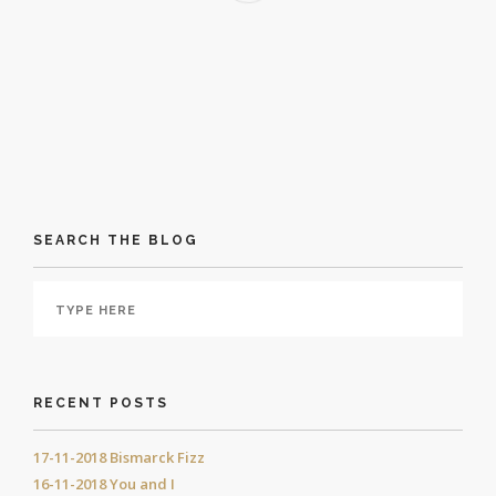
01-02-2018 Red Lion
February 2, 2018
SEARCH THE BLOG
RECENT POSTS
17-11-2018 Bismarck Fizz
16-11-2018 You and I