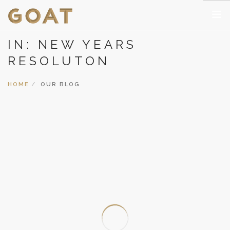
IN: NEW YEARS
HOME
RESOLUTON
PUBLIC CLASSES
PRIVATE CLASSES
HOME
OUR BLOG
CORPORATE CLASSES
THEMES, INGREDIENTS, EQUIPMENT
GALLERY
COCKTAIL 365 BLOG
NOUVEAUX CASINOS EN LIGNE
CASINO NON AAMS SICURI
CASINO EN LIGNE FRANCE
CASINO ONLINE NON AAMS
MIGLIORI CASINO ONLINE