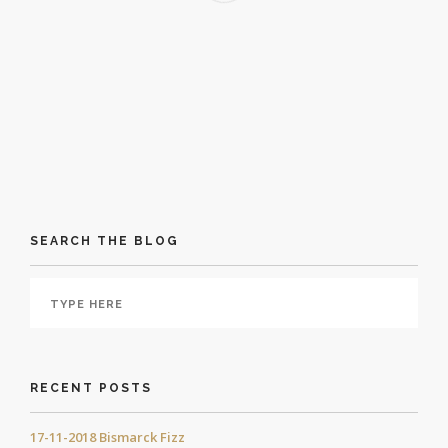
01-01-2018 - Perfect Manhattan
January 8, 2018
SEARCH THE BLOG
RECENT POSTS
17-11-2018 Bismarck Fizz