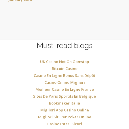
Must-read blogs
UK Casino Not On Gamstop
Bitcoin Casino
Casino En Ligne Bonus Sans Dépôt
Casino Online Migliori
Meilleur Casino En Ligne France
Sites De Paris Sportifs En Belgique
Bookmaker Italia
Migliori App Casino Online
Migliori Siti Per Poker Online
Casino Esteri Sicuri