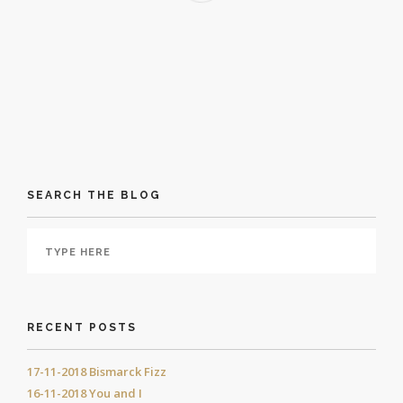
29-01-2018 White Lady
January 29, 2018
SEARCH THE BLOG
RECENT POSTS
17-11-2018 Bismarck Fizz
16-11-2018 You and I