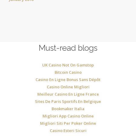
Must-read blogs
UK Casino Not On Gamstop
Bitcoin Casino
Casino En Ligne Bonus Sans Dépôt
Casino Online Migliori
Meilleur Casino En Ligne France
Sites De Paris Sportifs En Belgique
Bookmaker Italia
Migliori App Casino Online
Migliori Siti Per Poker Online
Casino Esteri Sicuri