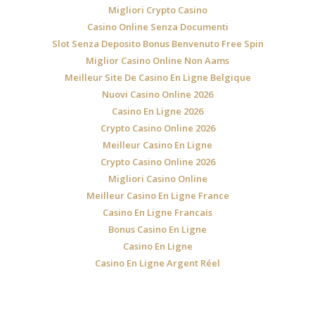
Migliori Crypto Casino
Casino Online Senza Documenti
Slot Senza Deposito Bonus Benvenuto Free Spin
Miglior Casino Online Non Aams
Meilleur Site De Casino En Ligne Belgique
Nuovi Casino Online 2026
Casino En Ligne 2026
Crypto Casino Online 2026
Meilleur Casino En Ligne
Crypto Casino Online 2026
Migliori Casino Online
Meilleur Casino En Ligne France
Casino En Ligne Francais
Bonus Casino En Ligne
Casino En Ligne
Casino En Ligne Argent Réel