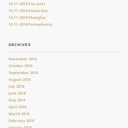
16-11-2018 You and I
15-11-2018 Stolen Kiss
14-11-2018 Shanghai
13-11-2018 Pennsylvania
ARCHIVES
November 2018
October 2018
September 2018
August 2018
July 2018
June 2018
May 2018
April 2018
March 2018
February 2018
January 2018