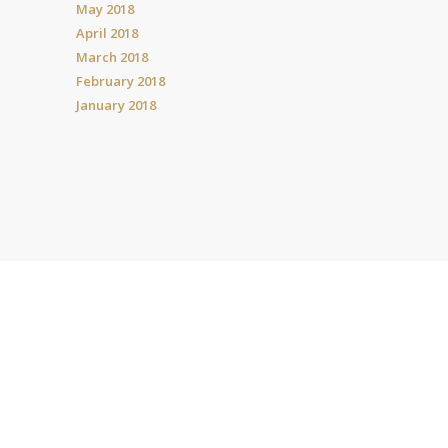
May 2018
April 2018
March 2018
February 2018
January 2018