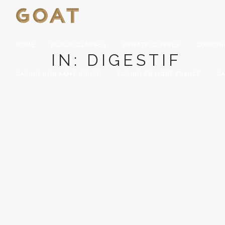
HOME
PUBLIC CLASSES
PRIVATE CLASSES
CORPOR
IN: DIGESTIF
CASINO NON AAMS SICURI
CASINO EN LIGNE FRANCE
CA