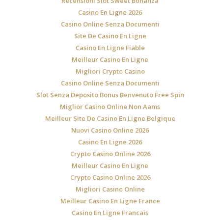
Recensioni Slot Sweet Bonanza
Casino En Ligne 2026
Casino Online Senza Documenti
Site De Casino En Ligne
Casino En Ligne Fiable
Meilleur Casino En Ligne
Migliori Crypto Casino
Casino Online Senza Documenti
Slot Senza Deposito Bonus Benvenuto Free Spin
Miglior Casino Online Non Aams
Meilleur Site De Casino En Ligne Belgique
Nuovi Casino Online 2026
Casino En Ligne 2026
Crypto Casino Online 2026
Meilleur Casino En Ligne
Crypto Casino Online 2026
Migliori Casino Online
Meilleur Casino En Ligne France
Casino En Ligne Francais