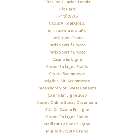
Sites Pour Parier Tennis
Ufc Paris
ライブ カジノ
비트코인 베팅사이트
все казино онлайн
Live Casino France
Paris Sportif Crypto
Paris Sportif Crypto
Casino En Ligne
Casino En Ligne Fiable
Crypto Scommesse
Migliori Siti Scommesse
Recensioni Slot Sweet Bonanza
Casino En Ligne 2026
Casino Online Senza Documenti
Site De Casino En Ligne
Casino En Ligne Fiable
Meilleur Casino En Ligne
Migliori Crypto Casino