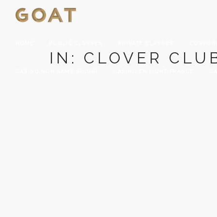
HOME
PUBLIC CLASSES
PRIVATE CLASSES
CORPOR
IN: CLOVER CLU
CASINO NON AAMS SICURI
CASINO EN LIGNE FRANCE
CA