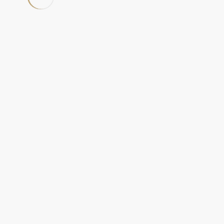
09-01-2018 Clover Club
January 12, 2018