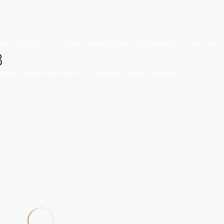
ATE CLASSES
THEMES, INGREDIENTS, EQUIPMENT
GALLERY
B
SINO ONLINE NON AAMS
MIGLIORI CASINO ONLINE