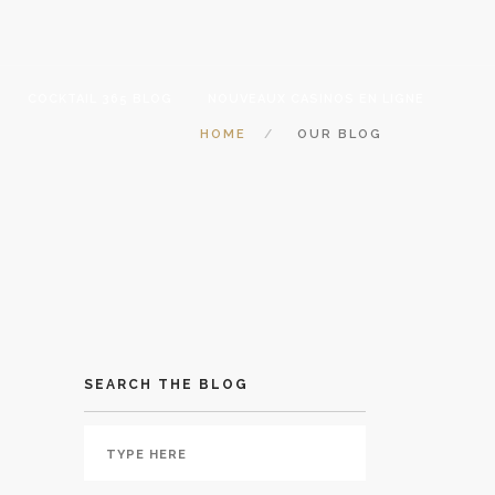
COCKTAIL 365 BLOG
NOUVEAUX CASINOS EN LIGNE
HOME
OUR BLOG
SEARCH THE BLOG