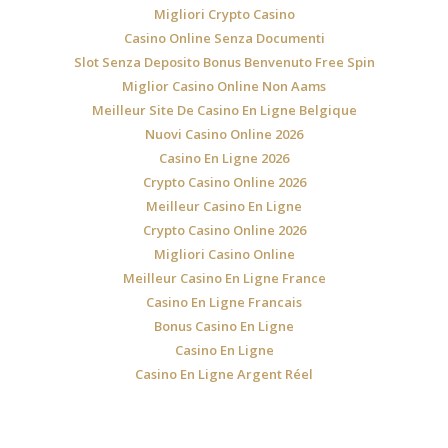
Migliori Crypto Casino
Casino Online Senza Documenti
Slot Senza Deposito Bonus Benvenuto Free Spin
Miglior Casino Online Non Aams
Meilleur Site De Casino En Ligne Belgique
Nuovi Casino Online 2026
Casino En Ligne 2026
Crypto Casino Online 2026
Meilleur Casino En Ligne
Crypto Casino Online 2026
Migliori Casino Online
Meilleur Casino En Ligne France
Casino En Ligne Francais
Bonus Casino En Ligne
Casino En Ligne
Casino En Ligne Argent Réel