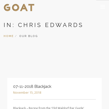
HOME
IN: CHRIS EDWARDS
PUBLIC CLASSES
HOME
OUR BLOG
PRIVATE CLASSES
CORPORATE CLASSES
THEMES, INGREDIENTS, EQUIPMENT
GALLERY
COCKTAIL 365 BLOG
NOUVEAUX CASINOS EN LIGNE
CASINO NON AAMS SICURI
07-11-2018 Blackjack
November 15, 2018
CASINO EN LIGNE FRANCE
CASINO ONLINE NON AAMS
Blackjack – Recipe from the ‘Old Waldorf Bar Guide’
MIGLIORI CASINO ONLINE