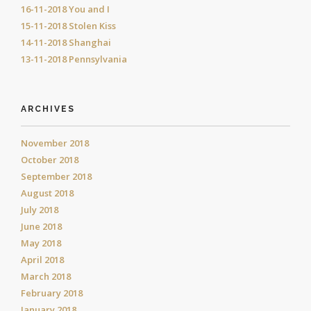
16-11-2018 You and I
15-11-2018 Stolen Kiss
14-11-2018 Shanghai
13-11-2018 Pennsylvania
ARCHIVES
November 2018
October 2018
September 2018
August 2018
July 2018
June 2018
May 2018
April 2018
March 2018
February 2018
January 2018