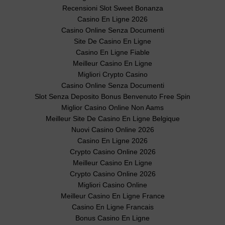
Recensioni Slot Sweet Bonanza
Casino En Ligne 2026
Casino Online Senza Documenti
Site De Casino En Ligne
Casino En Ligne Fiable
Meilleur Casino En Ligne
Migliori Crypto Casino
Casino Online Senza Documenti
Slot Senza Deposito Bonus Benvenuto Free Spin
Miglior Casino Online Non Aams
Meilleur Site De Casino En Ligne Belgique
Nuovi Casino Online 2026
Casino En Ligne 2026
Crypto Casino Online 2026
Meilleur Casino En Ligne
Crypto Casino Online 2026
Migliori Casino Online
Meilleur Casino En Ligne France
Casino En Ligne Francais
Bonus Casino En Ligne